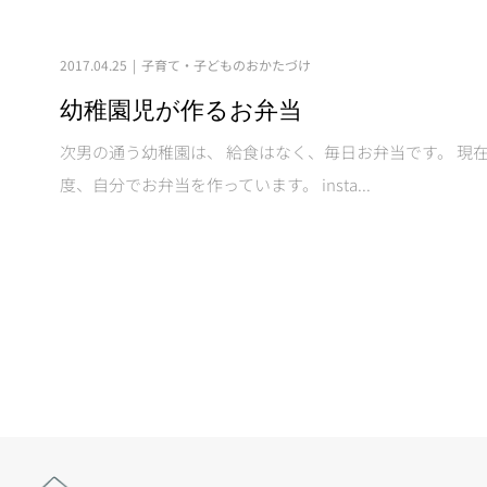
2017.04.25
子育て・子どものおかたづけ
幼稚園児が作るお弁当
次男の通う幼稚園は、 給食はなく、毎日お弁当です。 現在
度、自分でお弁当を作っています。 insta...